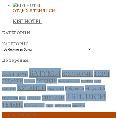
ОТДЫХ В ТБИЛИСИ
KISI HOTEL
КАТЕГОРИИ
КАТЕГОРИИ
По городам
БАТУМИ
БОРЖОМИ
ГОРИ
АХАЛЦИХЕ
ГУДАУРИ
ЗУГДИДИ
Гонио
Зеленый мыс
КАЗБЕГИ
КУДА
КУТАИСИ
МЦХЕТА
Кобулети
Квариати
СХОДИТЬ
ТБИЛИСИ
СИГНАХИ
Озургети
Рустави
Поти
ТЕЛАВИ
Цихисдзири
анаклия
Чакви
амбролаури
КОНТАКТЫ