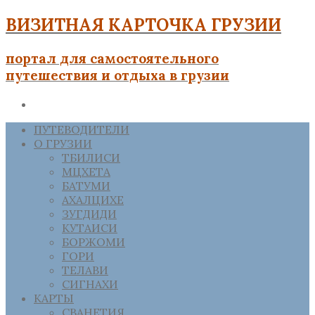
ВИЗИТНАЯ КАРТОЧКА ГРУЗИИ
портал для самостоятельного
путешествия и отдыха в грузии
ПУТЕВОДИТЕЛИ
О ГРУЗИИ
ТБИЛИСИ
МЦХЕТА
БАТУМИ
АХАЛЦИХЕ
ЗУГДИДИ
КУТАИСИ
БОРЖОМИ
ГОРИ
ТЕЛАВИ
СИГНАХИ
КАРТЫ
СВАНЕТИЯ