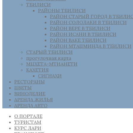
ТБИЛИСИ
РАЙОНЫ ТБИЛИСИ
РАЙОН СТАРЫЙ ГОРОД В ТБИЛИ
РАЙОН СОЛОЛАКИ В ТБИЛИСИ
РАЙОН ВЕРЕ В ТБИЛИСИ
РАЙОН ИСАНИ В ТБИЛИСИ
РАЙОН ВАКЕ ТБИЛИСИ
РАЙОН МТАЦМИНДА В ТБИЛИСИ
СТАРЫЙ ТБИЛИСИ
прогулочная карта
МЦХЕТА-МТИАНЕТИ
КАХЕТИЯ
СИГНАХИ
РЕСТОРАНЫ
ЦВЕТЫ
ВИНОДЕЛИЕ
АРЕНДА ЖИЛЬЯ
АРЕНДА АВТО
О ПОРТАЛЕ
ТУРИСТАМ
КУРС ЛАРИ