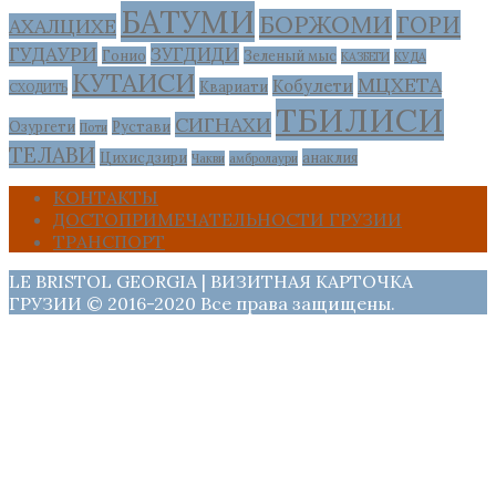
БАТУМИ
БОРЖОМИ
ГОРИ
АХАЛЦИХЕ
ГУДАУРИ
ЗУГДИДИ
Гонио
Зеленый мыс
КАЗБЕГИ
КУДА
КУТАИСИ
МЦХЕТА
Кобулети
Квариати
СХОДИТЬ
ТБИЛИСИ
СИГНАХИ
Озургети
Рустави
Поти
ТЕЛАВИ
Цихисдзири
анаклия
Чакви
амбролаури
КОНТАКТЫ
ДОСТОПРИМЕЧАТЕЛЬНОСТИ ГРУЗИИ
ТРАНСПОРТ
LE BRISTOL GEORGIA | ВИЗИТНАЯ КАРТОЧКА
ГРУЗИИ © 2016-2020 Все права защищены.