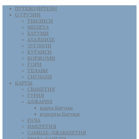
ПУТЕВОДИТЕЛИ
О ГРУЗИИ
ТБИЛИСИ
МЦХЕТА
БАТУМИ
АХАЛЦИХЕ
ЗУГДИДИ
КУТАИСИ
БОРЖОМИ
ГОРИ
ТЕЛАВИ
СИГНАХИ
КАРТЫ
СВАНЕТИЯ
ГУРИЯ
АДЖАРИЯ
карта Батуми
курорты Батуми
РАЧА
ИМЕРЕТИЯ
САМЦХЕ-ДЖАВАХЕТИЯ
ШИДА-КАРТЛИ