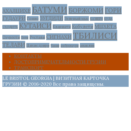
БАТУМИ
БОРЖОМИ
ГОРИ
АХАЛЦИХЕ
ГУДАУРИ
ЗУГДИДИ
Гонио
Зеленый мыс
КАЗБЕГИ
КУДА
КУТАИСИ
МЦХЕТА
Кобулети
Квариати
СХОДИТЬ
ТБИЛИСИ
СИГНАХИ
Озургети
Рустави
Поти
ТЕЛАВИ
Цихисдзири
анаклия
Чакви
амбролаури
КОНТАКТЫ
ДОСТОПРИМЕЧАТЕЛЬНОСТИ ГРУЗИИ
ТРАНСПОРТ
LE BRISTOL GEORGIA | ВИЗИТНАЯ КАРТОЧКА
ГРУЗИИ © 2016-2020 Все права защищены.