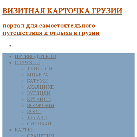
ВИЗИТНАЯ КАРТОЧКА ГРУЗИИ
портал для самостоятельного
путешествия и отдыха в грузии
ПУТЕВОДИТЕЛИ
О ГРУЗИИ
ТБИЛИСИ
МЦХЕТА
БАТУМИ
АХАЛЦИХЕ
ЗУГДИДИ
КУТАИСИ
БОРЖОМИ
ГОРИ
ТЕЛАВИ
СИГНАХИ
КАРТЫ
СВАНЕТИЯ