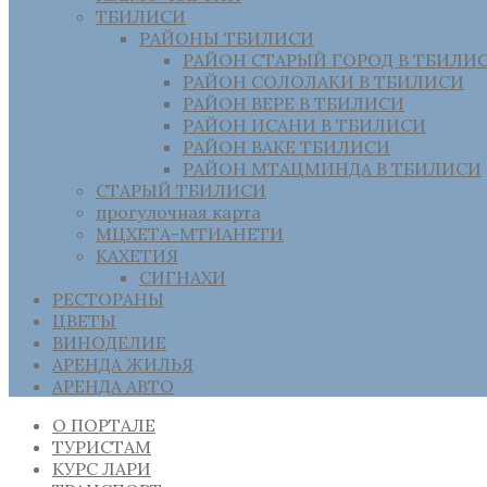
ТБИЛИСИ
РАЙОНЫ ТБИЛИСИ
РАЙОН СТАРЫЙ ГОРОД В ТБИЛИ
РАЙОН СОЛОЛАКИ В ТБИЛИСИ
РАЙОН ВЕРЕ В ТБИЛИСИ
РАЙОН ИСАНИ В ТБИЛИСИ
РАЙОН ВАКЕ ТБИЛИСИ
РАЙОН МТАЦМИНДА В ТБИЛИСИ
СТАРЫЙ ТБИЛИСИ
прогулочная карта
МЦХЕТА-МТИАНЕТИ
КАХЕТИЯ
СИГНАХИ
РЕСТОРАНЫ
ЦВЕТЫ
ВИНОДЕЛИЕ
АРЕНДА ЖИЛЬЯ
АРЕНДА АВТО
О ПОРТАЛЕ
ТУРИСТАМ
КУРС ЛАРИ