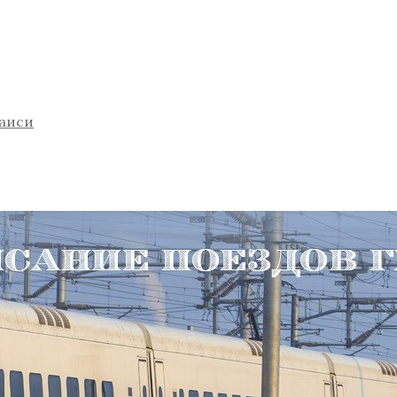
таиси