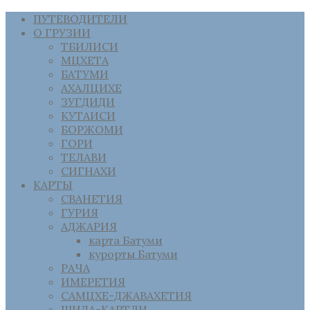
ПУТЕВОДИТЕЛИ
О ГРУЗИИ
ТБИЛИСИ
МЦХЕТА
БАТУМИ
АХАЛЦИХЕ
ЗУГДИДИ
КУТАИСИ
БОРЖОМИ
ГОРИ
ТЕЛАВИ
СИГНАХИ
КАРТЫ
СВАНЕТИЯ
ГУРИЯ
АДЖАРИЯ
карта Батуми
курорты Батуми
РАЧА
ИМЕРЕТИЯ
САМЦХЕ-ДЖАВАХЕТИЯ
ШИДА-КАРТЛИ