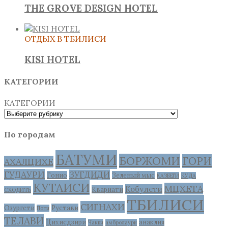
THE GROVE DESIGN HOTEL
ОТДЫХ В ТБИЛИСИ
KISI HOTEL
КАТЕГОРИИ
КАТЕГОРИИ
По городам
БАТУМИ
БОРЖОМИ
ГОРИ
АХАЛЦИХЕ
ГУДАУРИ
ЗУГДИДИ
Гонио
Зеленый мыс
КАЗБЕГИ
КУДА
КУТАИСИ
МЦХЕТА
Кобулети
Квариати
СХОДИТЬ
ТБИЛИСИ
СИГНАХИ
Озургети
Рустави
Поти
ТЕЛАВИ
Цихисдзири
анаклия
Чакви
амбролаури