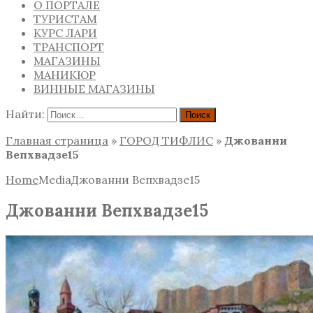
О ПОРТАЛЕ
ТУРИСТАМ
КУРС ЛАРИ
ТРАНСПОРТ
МАГАЗИНЫ
МАНИКЮР
ВИННЫЕ МАГАЗИНЫ
Найти:
Главная страница
»
ГОРОД ТИФЛИС
»
Джованни
Вепхвадзе15
Home
Media
Джованни Вепхвадзе15
Джованни Вепхвадзе15