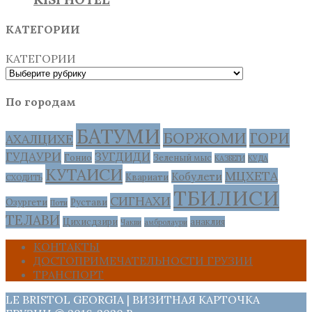
КАТЕГОРИИ
КАТЕГОРИИ
По городам
БАТУМИ
БОРЖОМИ
ГОРИ
АХАЛЦИХЕ
ГУДАУРИ
ЗУГДИДИ
Гонио
Зеленый мыс
КАЗБЕГИ
КУДА
КУТАИСИ
МЦХЕТА
Кобулети
Квариати
СХОДИТЬ
ТБИЛИСИ
СИГНАХИ
Озургети
Рустави
Поти
ТЕЛАВИ
Цихисдзири
анаклия
Чакви
амбролаури
КОНТАКТЫ
ДОСТОПРИМЕЧАТЕЛЬНОСТИ ГРУЗИИ
ТРАНСПОРТ
LE BRISTOL GEORGIA | ВИЗИТНАЯ КАРТОЧКА