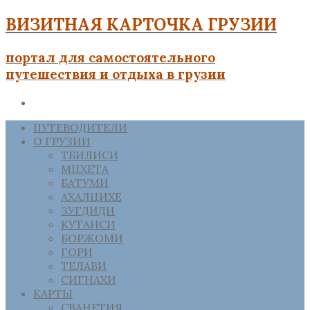
ВИЗИТНАЯ КАРТОЧКА ГРУЗИИ
портал для самостоятельного
путешествия и отдыха в грузии
ПУТЕВОДИТЕЛИ
О ГРУЗИИ
ТБИЛИСИ
МЦХЕТА
БАТУМИ
АХАЛЦИХЕ
ЗУГДИДИ
КУТАИСИ
БОРЖОМИ
ГОРИ
ТЕЛАВИ
СИГНАХИ
КАРТЫ
СВАНЕТИЯ