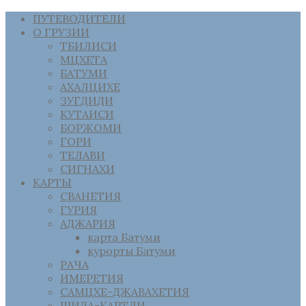
ПУТЕВОДИТЕЛИ
О ГРУЗИИ
ТБИЛИСИ
МЦХЕТА
БАТУМИ
АХАЛЦИХЕ
ЗУГДИДИ
КУТАИСИ
БОРЖОМИ
ГОРИ
ТЕЛАВИ
СИГНАХИ
КАРТЫ
СВАНЕТИЯ
ГУРИЯ
АДЖАРИЯ
карта Батуми
курорты Батуми
РАЧА
ИМЕРЕТИЯ
САМЦХЕ-ДЖАВАХЕТИЯ
ШИДА-КАРТЛИ