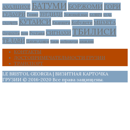
БАТУМИ
БОРЖОМИ
ГОРИ
АХАЛЦИХЕ
ГУДАУРИ
ЗУГДИДИ
Гонио
Зеленый мыс
КАЗБЕГИ
КУДА
КУТАИСИ
МЦХЕТА
Кобулети
Квариати
СХОДИТЬ
ТБИЛИСИ
СИГНАХИ
Озургети
Рустави
Поти
ТЕЛАВИ
Цихисдзири
анаклия
Чакви
амбролаури
КОНТАКТЫ
ДОСТОПРИМЕЧАТЕЛЬНОСТИ ГРУЗИИ
ТРАНСПОРТ
LE BRISTOL GEORGIA | ВИЗИТНАЯ КАРТОЧКА
ГРУЗИИ © 2016-2020 Все права защищены.