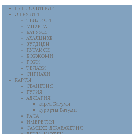
ПУТЕВОДИТЕЛИ
О ГРУЗИИ
ТБИЛИСИ
МЦХЕТА
БАТУМИ
АХАЛЦИХЕ
ЗУГДИДИ
КУТАИСИ
БОРЖОМИ
ГОРИ
ТЕЛАВИ
СИГНАХИ
КАРТЫ
СВАНЕТИЯ
ГУРИЯ
АДЖАРИЯ
карта Батуми
курорты Батуми
РАЧА
ИМЕРЕТИЯ
САМЦХЕ-ДЖАВАХЕТИЯ
ШИДА-КАРТЛИ