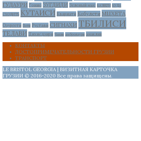
ГУДАУРИ
ЗУГДИДИ
Гонио
Зеленый мыс
КАЗБЕГИ
КУДА
КУТАИСИ
МЦХЕТА
Кобулети
Квариати
СХОДИТЬ
ТБИЛИСИ
СИГНАХИ
Озургети
Рустави
Поти
ТЕЛАВИ
Цихисдзири
анаклия
Чакви
амбролаури
КОНТАКТЫ
ДОСТОПРИМЕЧАТЕЛЬНОСТИ ГРУЗИИ
ТРАНСПОРТ
LE BRISTOL GEORGIA | ВИЗИТНАЯ КАРТОЧКА
ГРУЗИИ © 2016-2020 Все права защищены.