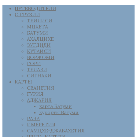
ПУТЕВОДИТЕЛИ
О ГРУЗИИ
ТБИЛИСИ
МЦХЕТА
БАТУМИ
АХАЛЦИХЕ
ЗУГДИДИ
КУТАИСИ
БОРЖОМИ
ГОРИ
ТЕЛАВИ
СИГНАХИ
КАРТЫ
СВАНЕТИЯ
ГУРИЯ
АДЖАРИЯ
карта Батуми
курорты Батуми
РАЧА
ИМЕРЕТИЯ
САМЦХЕ-ДЖАВАХЕТИЯ
ШИДА-КАРТЛИ