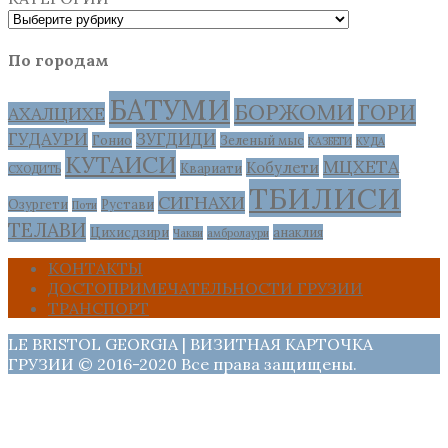
По городам
БАТУМИ
БОРЖОМИ
ГОРИ
АХАЛЦИХЕ
ГУДАУРИ
ЗУГДИДИ
Гонио
Зеленый мыс
КАЗБЕГИ
КУДА
КУТАИСИ
МЦХЕТА
Кобулети
Квариати
СХОДИТЬ
ТБИЛИСИ
СИГНАХИ
Озургети
Рустави
Поти
ТЕЛАВИ
Цихисдзири
анаклия
Чакви
амбролаури
КОНТАКТЫ
ДОСТОПРИМЕЧАТЕЛЬНОСТИ ГРУЗИИ
ТРАНСПОРТ
LE BRISTOL GEORGIA | ВИЗИТНАЯ КАРТОЧКА
ГРУЗИИ © 2016-2020 Все права защищены.