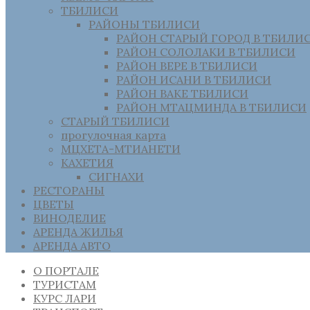
ТБИЛИСИ
РАЙОНЫ ТБИЛИСИ
РАЙОН СТАРЫЙ ГОРОД В ТБИЛИ
РАЙОН СОЛОЛАКИ В ТБИЛИСИ
РАЙОН ВЕРЕ В ТБИЛИСИ
РАЙОН ИСАНИ В ТБИЛИСИ
РАЙОН ВАКЕ ТБИЛИСИ
РАЙОН МТАЦМИНДА В ТБИЛИСИ
СТАРЫЙ ТБИЛИСИ
прогулочная карта
МЦХЕТА-МТИАНЕТИ
КАХЕТИЯ
СИГНАХИ
РЕСТОРАНЫ
ЦВЕТЫ
ВИНОДЕЛИЕ
АРЕНДА ЖИЛЬЯ
АРЕНДА АВТО
О ПОРТАЛЕ
ТУРИСТАМ
КУРС ЛАРИ