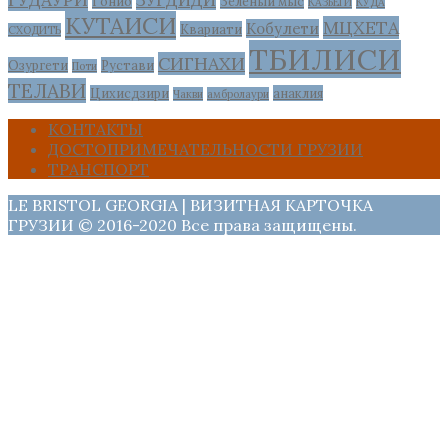
ГУДАУРИ
ЗУГДИДИ
Гонио
Зеленый мыс
КАЗБЕГИ
КУДА
КУТАИСИ
МЦХЕТА
Кобулети
Квариати
СХОДИТЬ
ТБИЛИСИ
СИГНАХИ
Озургети
Рустави
Поти
ТЕЛАВИ
Цихисдзири
анаклия
Чакви
амбролаури
КОНТАКТЫ
ДОСТОПРИМЕЧАТЕЛЬНОСТИ ГРУЗИИ
ТРАНСПОРТ
LE BRISTOL GEORGIA | ВИЗИТНАЯ КАРТОЧКА
ГРУЗИИ © 2016-2020 Все права защищены.