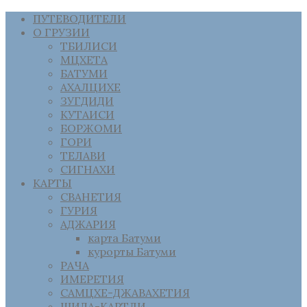
ПУТЕВОДИТЕЛИ
О ГРУЗИИ
ТБИЛИСИ
МЦХЕТА
БАТУМИ
АХАЛЦИХЕ
ЗУГДИДИ
КУТАИСИ
БОРЖОМИ
ГОРИ
ТЕЛАВИ
СИГНАХИ
КАРТЫ
СВАНЕТИЯ
ГУРИЯ
АДЖАРИЯ
карта Батуми
курорты Батуми
РАЧА
ИМЕРЕТИЯ
САМЦХЕ-ДЖАВАХЕТИЯ
ШИДА-КАРТЛИ