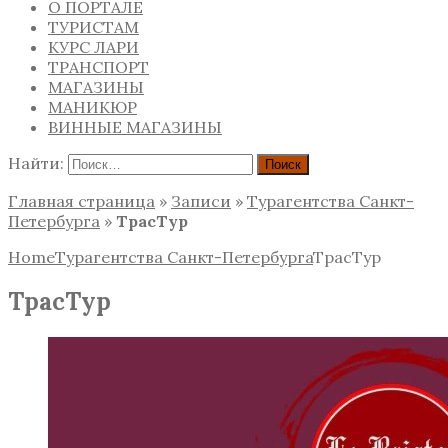
О ПОРТАЛЕ
ТУРИСТАМ
КУРС ЛАРИ
ТРАНСПОРТ
МАГАЗИНЫ
МАНИКЮР
ВИННЫЕ МАГАЗИНЫ
Найти:
Главная страница
»
Записи
»
Турагентства Санкт-
Петербурга
»
ТрасТур
Home
Турагентства Санкт-Петербурга
ТрасТур
ТрасТур