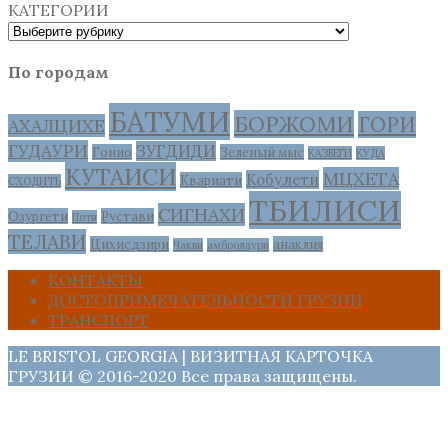
КАТЕГОРИИ
По городам
БАТУМИ
БОРЖОМИ
ГОРИ
АХАЛЦИХЕ
ГУДАУРИ
ЗУГДИДИ
Гонио
Зеленый мыс
КАЗБЕГИ
КУДА
КУТАИСИ
МЦХЕТА
Кобулети
Квариати
СХОДИТЬ
ТБИЛИСИ
СИГНАХИ
Озургети
Рустави
Поти
ТЕЛАВИ
Цихисдзири
анаклия
Чакви
амбролаури
КОНТАКТЫ
ДОСТОПРИМЕЧАТЕЛЬНОСТИ ГРУЗИИ
ТРАНСПОРТ
LE BRISTOL GEORGIA | ВИЗИТНАЯ КАРТОЧКА
ГРУЗИИ © 2016-2020 Все права защищены.