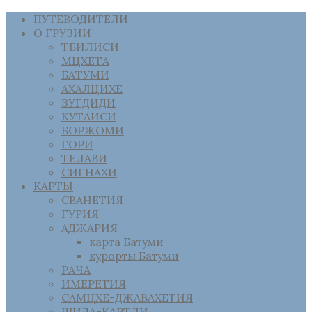
ПУТЕВОДИТЕЛИ
О ГРУЗИИ
ТБИЛИСИ
МЦХЕТА
БАТУМИ
АХАЛЦИХЕ
ЗУГДИДИ
КУТАИСИ
БОРЖОМИ
ГОРИ
ТЕЛАВИ
СИГНАХИ
КАРТЫ
СВАНЕТИЯ
ГУРИЯ
АДЖАРИЯ
карта Батуми
курорты Батуми
РАЧА
ИМЕРЕТИЯ
САМЦХЕ-ДЖАВАХЕТИЯ
ШИДА-КАРТЛИ