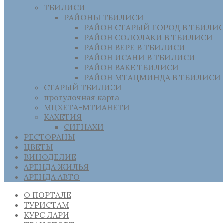
ТБИЛИСИ
РАЙОНЫ ТБИЛИСИ
РАЙОН СТАРЫЙ ГОРОД В ТБИЛИ
РАЙОН СОЛОЛАКИ В ТБИЛИСИ
РАЙОН ВЕРЕ В ТБИЛИСИ
РАЙОН ИСАНИ В ТБИЛИСИ
РАЙОН ВАКЕ ТБИЛИСИ
РАЙОН МТАЦМИНДА В ТБИЛИСИ
СТАРЫЙ ТБИЛИСИ
прогулочная карта
МЦХЕТА-МТИАНЕТИ
КАХЕТИЯ
СИГНАХИ
РЕСТОРАНЫ
ЦВЕТЫ
ВИНОДЕЛИЕ
АРЕНДА ЖИЛЬЯ
АРЕНДА АВТО
О ПОРТАЛЕ
ТУРИСТАМ
КУРС ЛАРИ