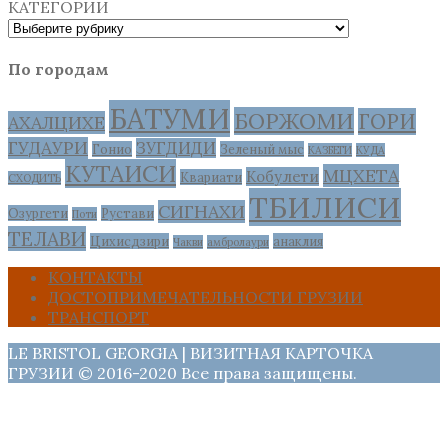
КАТЕГОРИИ
По городам
БАТУМИ
БОРЖОМИ
ГОРИ
АХАЛЦИХЕ
ГУДАУРИ
ЗУГДИДИ
Гонио
Зеленый мыс
КАЗБЕГИ
КУДА
КУТАИСИ
МЦХЕТА
Кобулети
Квариати
СХОДИТЬ
ТБИЛИСИ
СИГНАХИ
Озургети
Рустави
Поти
ТЕЛАВИ
Цихисдзири
анаклия
Чакви
амбролаури
КОНТАКТЫ
ДОСТОПРИМЕЧАТЕЛЬНОСТИ ГРУЗИИ
ТРАНСПОРТ
LE BRISTOL GEORGIA | ВИЗИТНАЯ КАРТОЧКА
ГРУЗИИ © 2016-2020 Все права защищены.