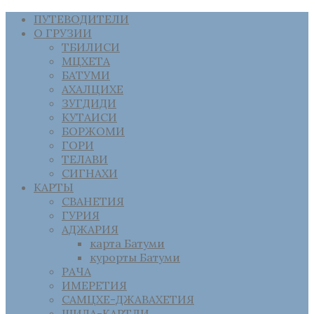
ПУТЕВОДИТЕЛИ
О ГРУЗИИ
ТБИЛИСИ
МЦХЕТА
БАТУМИ
АХАЛЦИХЕ
ЗУГДИДИ
КУТАИСИ
БОРЖОМИ
ГОРИ
ТЕЛАВИ
СИГНАХИ
КАРТЫ
СВАНЕТИЯ
ГУРИЯ
АДЖАРИЯ
карта Батуми
курорты Батуми
РАЧА
ИМЕРЕТИЯ
САМЦХЕ-ДЖАВАХЕТИЯ
ШИДА-КАРТЛИ