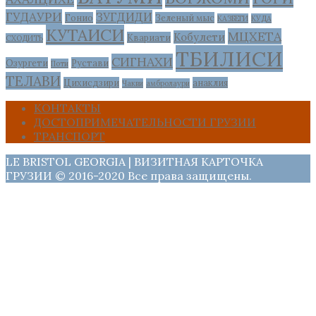
ГУДАУРИ
ЗУГДИДИ
Гонио
Зеленый мыс
КАЗБЕГИ
КУДА
КУТАИСИ
МЦХЕТА
Кобулети
Квариати
СХОДИТЬ
ТБИЛИСИ
СИГНАХИ
Озургети
Рустави
Поти
ТЕЛАВИ
Цихисдзири
анаклия
Чакви
амбролаури
КОНТАКТЫ
ДОСТОПРИМЕЧАТЕЛЬНОСТИ ГРУЗИИ
ТРАНСПОРТ
LE BRISTOL GEORGIA | ВИЗИТНАЯ КАРТОЧКА
ГРУЗИИ © 2016-2020 Все права защищены.