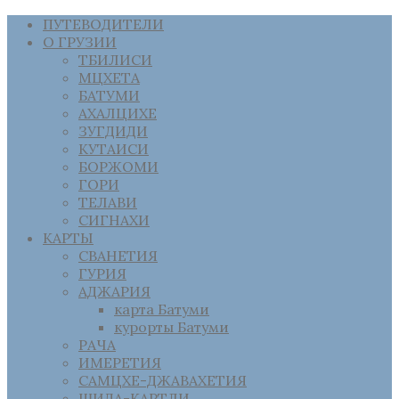
ПУТЕВОДИТЕЛИ
О ГРУЗИИ
ТБИЛИСИ
МЦХЕТА
БАТУМИ
АХАЛЦИХЕ
ЗУГДИДИ
КУТАИСИ
БОРЖОМИ
ГОРИ
ТЕЛАВИ
СИГНАХИ
КАРТЫ
СВАНЕТИЯ
ГУРИЯ
АДЖАРИЯ
карта Батуми
курорты Батуми
РАЧА
ИМЕРЕТИЯ
САМЦХЕ-ДЖАВАХЕТИЯ
ШИДА-КАРТЛИ