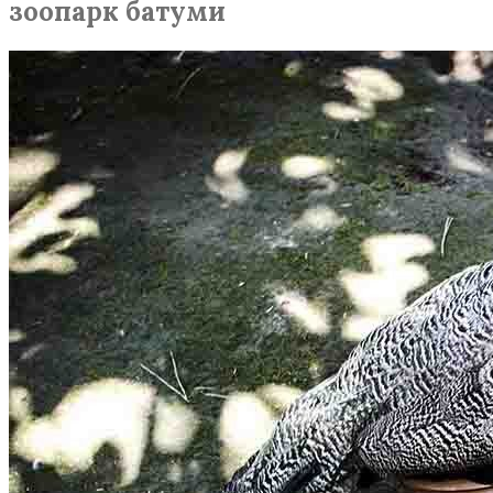
зоопарк батуми