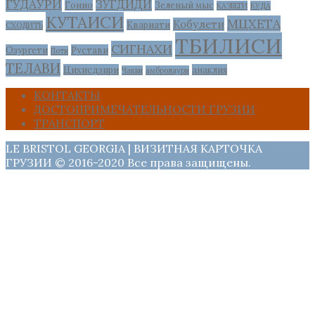
ГУДАУРИ
ЗУГДИДИ
Гонио
Зеленый мыс
КАЗБЕГИ
КУДА
КУТАИСИ
МЦХЕТА
Кобулети
Квариати
СХОДИТЬ
ТБИЛИСИ
СИГНАХИ
Озургети
Рустави
Поти
ТЕЛАВИ
Цихисдзири
анаклия
Чакви
амбролаури
КОНТАКТЫ
ДОСТОПРИМЕЧАТЕЛЬНОСТИ ГРУЗИИ
ТРАНСПОРТ
LE BRISTOL GEORGIA | ВИЗИТНАЯ КАРТОЧКА
ГРУЗИИ © 2016-2020 Все права защищены.