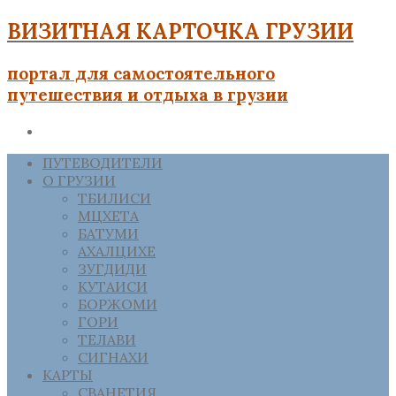
ВИЗИТНАЯ КАРТОЧКА ГРУЗИИ
портал для самостоятельного
путешествия и отдыха в грузии
ПУТЕВОДИТЕЛИ
О ГРУЗИИ
ТБИЛИСИ
МЦХЕТА
БАТУМИ
АХАЛЦИХЕ
ЗУГДИДИ
КУТАИСИ
БОРЖОМИ
ГОРИ
ТЕЛАВИ
СИГНАХИ
КАРТЫ
СВАНЕТИЯ