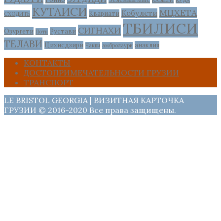
КАЗБЕГИ
КУДА
КУТАИСИ
МЦХЕТА
Кобулети
Квариати
СХОДИТЬ
ТБИЛИСИ
СИГНАХИ
Озургети
Рустави
Поти
ТЕЛАВИ
Цихисдзири
анаклия
Чакви
амбролаури
КОНТАКТЫ
ДОСТОПРИМЕЧАТЕЛЬНОСТИ ГРУЗИИ
ТРАНСПОРТ
LE BRISTOL GEORGIA | ВИЗИТНАЯ КАРТОЧКА
ГРУЗИИ © 2016-2020 Все права защищены.