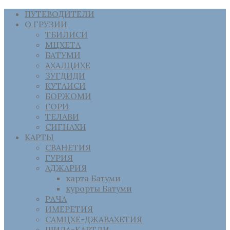
ПУТЕВОДИТЕЛИ
О ГРУЗИИ
ТБИЛИСИ
МЦХЕТА
БАТУМИ
АХАЛЦИХЕ
ЗУГДИДИ
КУТАИСИ
БОРЖОМИ
ГОРИ
ТЕЛАВИ
СИГНАХИ
КАРТЫ
СВАНЕТИЯ
ГУРИЯ
АДЖАРИЯ
карта Батуми
курорты Батуми
РАЧА
ИМЕРЕТИЯ
САМЦХЕ-ДЖАВАХЕТИЯ
ШИДА-КАРТЛИ