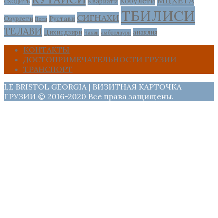
МЦХЕТА
Кобулети
Квариати
СХОДИТЬ
ТБИЛИСИ
СИГНАХИ
Озургети
Рустави
Поти
ТЕЛАВИ
Цихисдзири
анаклия
Чакви
амбролаури
КОНТАКТЫ
ДОСТОПРИМЕЧАТЕЛЬНОСТИ ГРУЗИИ
ТРАНСПОРТ
LE BRISTOL GEORGIA | ВИЗИТНАЯ КАРТОЧКА
ГРУЗИИ © 2016-2020 Все права защищены.