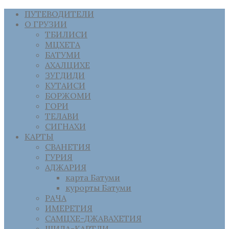
ПУТЕВОДИТЕЛИ
О ГРУЗИИ
ТБИЛИСИ
МЦХЕТА
БАТУМИ
АХАЛЦИХЕ
ЗУГДИДИ
КУТАИСИ
БОРЖОМИ
ГОРИ
ТЕЛАВИ
СИГНАХИ
КАРТЫ
СВАНЕТИЯ
ГУРИЯ
АДЖАРИЯ
карта Батуми
курорты Батуми
РАЧА
ИМЕРЕТИЯ
САМЦХЕ-ДЖАВАХЕТИЯ
ШИДА-КАРТЛИ