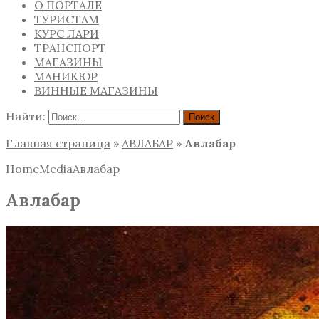
О ПОРТАЛЕ
ТУРИСТАМ
КУРС ЛАРИ
ТРАНСПОРТ
МАГАЗИНЫ
МАНИКЮР
ВИННЫЕ МАГАЗИНЫ
Найти:
Главная страница
»
АВЛАБАР
»
Авлабар
Home
Media
Авлабар
Авлабар