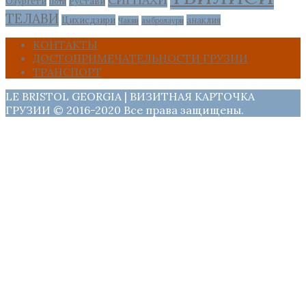
Озургети
Рустави
Поти
ТЕЛАВИ
Цихисдзири
анаклия
Чакви
амбролаури
КОНТАКТЫ
ДОСТОПРИМЕЧАТЕЛЬНОСТИ ГРУЗИИ
ТРАНСПОРТ
LE BRISTOL GEORGIA | ВИЗИТНАЯ КАРТОЧКА
ГРУЗИИ © 2016-2020 Все права защищены.