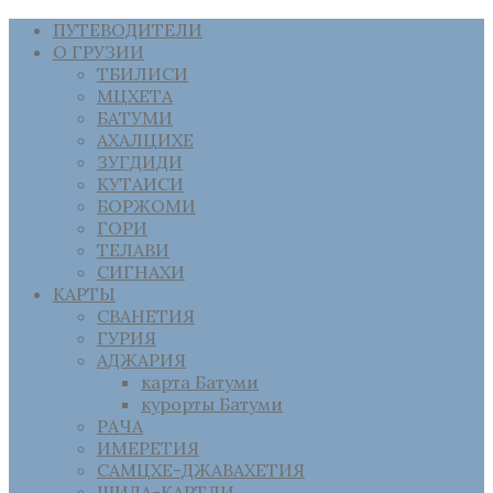
ПУТЕВОДИТЕЛИ
О ГРУЗИИ
ТБИЛИСИ
МЦХЕТА
БАТУМИ
АХАЛЦИХЕ
ЗУГДИДИ
КУТАИСИ
БОРЖОМИ
ГОРИ
ТЕЛАВИ
СИГНАХИ
КАРТЫ
СВАНЕТИЯ
ГУРИЯ
АДЖАРИЯ
карта Батуми
курорты Батуми
РАЧА
ИМЕРЕТИЯ
САМЦХЕ-ДЖАВАХЕТИЯ
ШИДА-КАРТЛИ