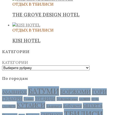
ОТДЫХ В ТБИЛИСИ
THE GROVE DESIGN HOTEL
ОТДЫХ В ТБИЛИСИ
KISI HOTEL
КАТЕГОРИИ
КАТЕГОРИИ
По городам
БАТУМИ
БОРЖОМИ
ГОРИ
АХАЛЦИХЕ
ГУДАУРИ
ЗУГДИДИ
Гонио
Зеленый мыс
КАЗБЕГИ
КУДА
КУТАИСИ
МЦХЕТА
Кобулети
Квариати
СХОДИТЬ
ТБИЛИСИ
СИГНАХИ