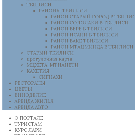
ТБИЛИСИ
РАЙОНЫ ТБИЛИСИ
РАЙОН СТАРЫЙ ГОРОД В ТБИЛИ
РАЙОН СОЛОЛАКИ В ТБИЛИСИ
РАЙОН ВЕРЕ В ТБИЛИСИ
РАЙОН ИСАНИ В ТБИЛИСИ
РАЙОН ВАКЕ ТБИЛИСИ
РАЙОН МТАЦМИНДА В ТБИЛИСИ
СТАРЫЙ ТБИЛИСИ
прогулочная карта
МЦХЕТА-МТИАНЕТИ
КАХЕТИЯ
СИГНАХИ
РЕСТОРАНЫ
ЦВЕТЫ
ВИНОДЕЛИЕ
АРЕНДА ЖИЛЬЯ
АРЕНДА АВТО
О ПОРТАЛЕ
ТУРИСТАМ
КУРС ЛАРИ