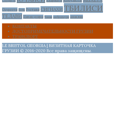
Кобулети
Квариати
СХОДИТЬ
ТБИЛИСИ
СИГНАХИ
Озургети
Рустави
Поти
ТЕЛАВИ
Цихисдзири
анаклия
Чакви
амбролаури
КОНТАКТЫ
ДОСТОПРИМЕЧАТЕЛЬНОСТИ ГРУЗИИ
ТРАНСПОРТ
LE BRISTOL GEORGIA | ВИЗИТНАЯ КАРТОЧКА
ГРУЗИИ © 2016-2020 Все права защищены.