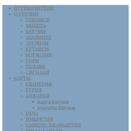
ПУТЕВОДИТЕЛИ
О ГРУЗИИ
ТБИЛИСИ
МЦХЕТА
БАТУМИ
АХАЛЦИХЕ
ЗУГДИДИ
КУТАИСИ
БОРЖОМИ
ГОРИ
ТЕЛАВИ
СИГНАХИ
КАРТЫ
СВАНЕТИЯ
ГУРИЯ
АДЖАРИЯ
карта Батуми
курорты Батуми
РАЧА
ИМЕРЕТИЯ
САМЦХЕ-ДЖАВАХЕТИЯ
ШИДА-КАРТЛИ