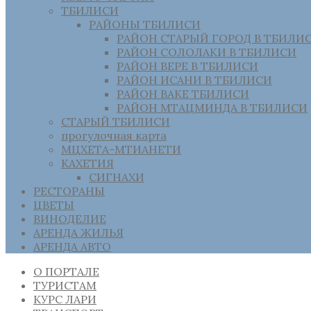
ТБИЛИСИ
РАЙОНЫ ТБИЛИСИ
РАЙОН СТАРЫЙ ГОРОД В ТБИЛИ
РАЙОН СОЛОЛАКИ В ТБИЛИСИ
РАЙОН ВЕРЕ В ТБИЛИСИ
РАЙОН ИСАНИ В ТБИЛИСИ
РАЙОН ВАКЕ ТБИЛИСИ
РАЙОН МТАЦМИНДА В ТБИЛИСИ
СТАРЫЙ ТБИЛИСИ
прогулочная карта
МЦХЕТА-МТИАНЕТИ
КАХЕТИЯ
СИГНАХИ
РЕСТОРАНЫ
ЦВЕТЫ
ВИНОДЕЛИЕ
АРЕНДА ЖИЛЬЯ
АРЕНДА АВТО
О ПОРТАЛЕ
ТУРИСТАМ
КУРС ЛАРИ