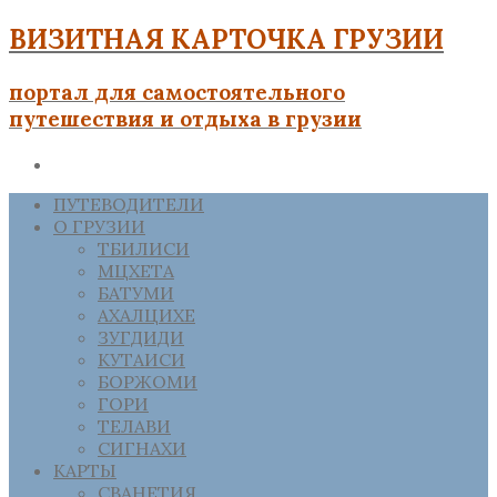
ВИЗИТНАЯ КАРТОЧКА ГРУЗИИ
портал для самостоятельного
путешествия и отдыха в грузии
ПУТЕВОДИТЕЛИ
О ГРУЗИИ
ТБИЛИСИ
МЦХЕТА
БАТУМИ
АХАЛЦИХЕ
ЗУГДИДИ
КУТАИСИ
БОРЖОМИ
ГОРИ
ТЕЛАВИ
СИГНАХИ
КАРТЫ
СВАНЕТИЯ