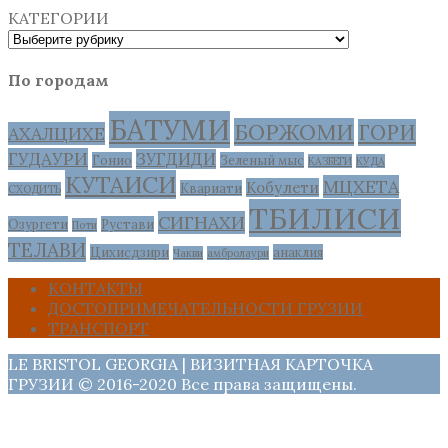
КАТЕГОРИИ
По городам
БАТУМИ
БОРЖОМИ
ГОРИ
АХАЛЦИХЕ
ГУДАУРИ
ЗУГДИДИ
Гонио
Зеленый мыс
КАЗБЕГИ
КУДА
КУТАИСИ
МЦХЕТА
Кобулети
Квариати
СХОДИТЬ
ТБИЛИСИ
СИГНАХИ
Озургети
Рустави
Поти
ТЕЛАВИ
Цихисдзири
анаклия
Чакви
амбролаури
КОНТАКТЫ
ДОСТОПРИМЕЧАТЕЛЬНОСТИ ГРУЗИИ
ТРАНСПОРТ
LE BRISTOL GEORGIA | ВИЗИТНАЯ КАРТОЧКА
ГРУЗИИ © 2016-2020 Все права защищены.