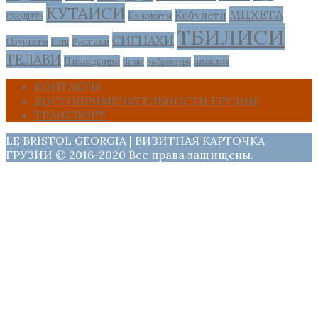
КУТАИСИ
МЦХЕТА
Кобулети
Квариати
СХОДИТЬ
ТБИЛИСИ
СИГНАХИ
Озургети
Рустави
Поти
ТЕЛАВИ
Цихисдзири
анаклия
Чакви
амбролаури
КОНТАКТЫ
ДОСТОПРИМЕЧАТЕЛЬНОСТИ ГРУЗИИ
ТРАНСПОРТ
LE BRISTOL GEORGIA | ВИЗИТНАЯ КАРТОЧКА
ГРУЗИИ © 2016-2020 Все права защищены.