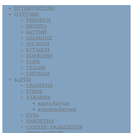
ПУТЕВОДИТЕЛИ
О ГРУЗИИ
ТБИЛИСИ
МЦХЕТА
БАТУМИ
АХАЛЦИХЕ
ЗУГДИДИ
КУТАИСИ
БОРЖОМИ
ГОРИ
ТЕЛАВИ
СИГНАХИ
КАРТЫ
СВАНЕТИЯ
ГУРИЯ
АДЖАРИЯ
карта Батуми
курорты Батуми
РАЧА
ИМЕРЕТИЯ
САМЦХЕ-ДЖАВАХЕТИЯ
ШИДА-КАРТЛИ