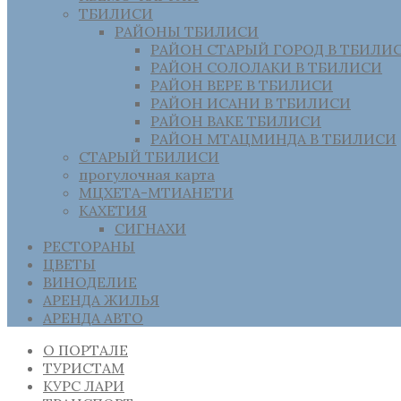
ТБИЛИСИ
РАЙОНЫ ТБИЛИСИ
РАЙОН СТАРЫЙ ГОРОД В ТБИЛИ
РАЙОН СОЛОЛАКИ В ТБИЛИСИ
РАЙОН ВЕРЕ В ТБИЛИСИ
РАЙОН ИСАНИ В ТБИЛИСИ
РАЙОН ВАКЕ ТБИЛИСИ
РАЙОН МТАЦМИНДА В ТБИЛИСИ
СТАРЫЙ ТБИЛИСИ
прогулочная карта
МЦХЕТА-МТИАНЕТИ
КАХЕТИЯ
СИГНАХИ
РЕСТОРАНЫ
ЦВЕТЫ
ВИНОДЕЛИЕ
АРЕНДА ЖИЛЬЯ
АРЕНДА АВТО
О ПОРТАЛЕ
ТУРИСТАМ
КУРС ЛАРИ