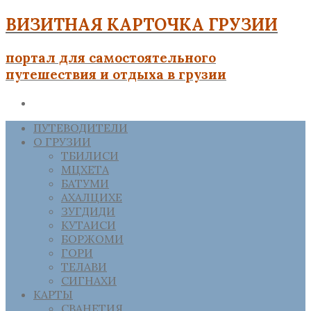
ВИЗИТНАЯ КАРТОЧКА ГРУЗИИ
портал для самостоятельного
путешествия и отдыха в грузии
ПУТЕВОДИТЕЛИ
О ГРУЗИИ
ТБИЛИСИ
МЦХЕТА
БАТУМИ
АХАЛЦИХЕ
ЗУГДИДИ
КУТАИСИ
БОРЖОМИ
ГОРИ
ТЕЛАВИ
СИГНАХИ
КАРТЫ
СВАНЕТИЯ