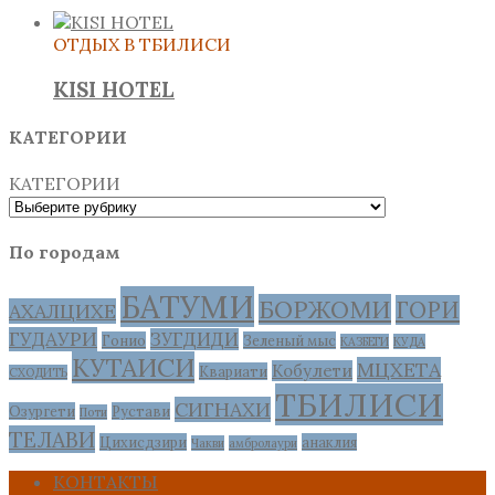
ОТДЫХ В ТБИЛИСИ
KISI HOTEL
КАТЕГОРИИ
КАТЕГОРИИ
По городам
БАТУМИ
БОРЖОМИ
ГОРИ
АХАЛЦИХЕ
ГУДАУРИ
ЗУГДИДИ
Гонио
Зеленый мыс
КАЗБЕГИ
КУДА
КУТАИСИ
МЦХЕТА
Кобулети
Квариати
СХОДИТЬ
ТБИЛИСИ
СИГНАХИ
Озургети
Рустави
Поти
ТЕЛАВИ
Цихисдзири
анаклия
Чакви
амбролаури
КОНТАКТЫ