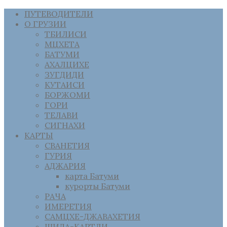
ПУТЕВОДИТЕЛИ
О ГРУЗИИ
ТБИЛИСИ
МЦХЕТА
БАТУМИ
АХАЛЦИХЕ
ЗУГДИДИ
КУТАИСИ
БОРЖОМИ
ГОРИ
ТЕЛАВИ
СИГНАХИ
КАРТЫ
СВАНЕТИЯ
ГУРИЯ
АДЖАРИЯ
карта Батуми
курорты Батуми
РАЧА
ИМЕРЕТИЯ
САМЦХЕ-ДЖАВАХЕТИЯ
ШИДА-КАРТЛИ