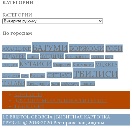
КАТЕГОРИИ
КАТЕГОРИИ
По городам
БАТУМИ
БОРЖОМИ
ГОРИ
АХАЛЦИХЕ
ГУДАУРИ
ЗУГДИДИ
Гонио
Зеленый мыс
КАЗБЕГИ
КУДА
КУТАИСИ
МЦХЕТА
Кобулети
Квариати
СХОДИТЬ
ТБИЛИСИ
СИГНАХИ
Озургети
Рустави
Поти
ТЕЛАВИ
Цихисдзири
анаклия
Чакви
амбролаури
КОНТАКТЫ
ДОСТОПРИМЕЧАТЕЛЬНОСТИ ГРУЗИИ
ТРАНСПОРТ
LE BRISTOL GEORGIA | ВИЗИТНАЯ КАРТОЧКА
ГРУЗИИ © 2016-2020 Все права защищены.