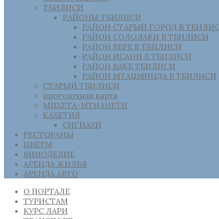
ТБИЛИСИ
РАЙОНЫ ТБИЛИСИ
РАЙОН СТАРЫЙ ГОРОД В ТБИЛИ
РАЙОН СОЛОЛАКИ В ТБИЛИСИ
РАЙОН ВЕРЕ В ТБИЛИСИ
РАЙОН ИСАНИ В ТБИЛИСИ
РАЙОН ВАКЕ ТБИЛИСИ
РАЙОН МТАЦМИНДА В ТБИЛИСИ
СТАРЫЙ ТБИЛИСИ
прогулочная карта
МЦХЕТА-МТИАНЕТИ
КАХЕТИЯ
СИГНАХИ
РЕСТОРАНЫ
ЦВЕТЫ
ВИНОДЕЛИЕ
АРЕНДА ЖИЛЬЯ
АРЕНДА АВТО
О ПОРТАЛЕ
ТУРИСТАМ
КУРС ЛАРИ