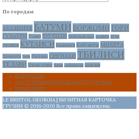
По городам
БАТУМИ
БОРЖОМИ
ГОРИ
АХАЛЦИХЕ
ГУДАУРИ
ЗУГДИДИ
Гонио
Зеленый мыс
КАЗБЕГИ
КУДА
КУТАИСИ
МЦХЕТА
Кобулети
Квариати
СХОДИТЬ
ТБИЛИСИ
СИГНАХИ
Озургети
Рустави
Поти
ТЕЛАВИ
Цихисдзири
анаклия
Чакви
амбролаури
КОНТАКТЫ
ДОСТОПРИМЕЧАТЕЛЬНОСТИ ГРУЗИИ
ТРАНСПОРТ
LE BRISTOL GEORGIA | ВИЗИТНАЯ КАРТОЧКА
ГРУЗИИ © 2016-2020 Все права защищены.