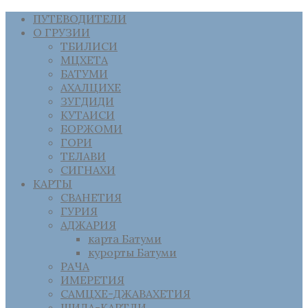
ПУТЕВОДИТЕЛИ
О ГРУЗИИ
ТБИЛИСИ
МЦХЕТА
БАТУМИ
АХАЛЦИХЕ
ЗУГДИДИ
КУТАИСИ
БОРЖОМИ
ГОРИ
ТЕЛАВИ
СИГНАХИ
КАРТЫ
СВАНЕТИЯ
ГУРИЯ
АДЖАРИЯ
карта Батуми
курорты Батуми
РАЧА
ИМЕРЕТИЯ
САМЦХЕ-ДЖАВАХЕТИЯ
ШИДА-КАРТЛИ