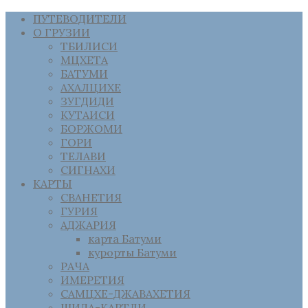
ПУТЕВОДИТЕЛИ
О ГРУЗИИ
ТБИЛИСИ
МЦХЕТА
БАТУМИ
АХАЛЦИХЕ
ЗУГДИДИ
КУТАИСИ
БОРЖОМИ
ГОРИ
ТЕЛАВИ
СИГНАХИ
КАРТЫ
СВАНЕТИЯ
ГУРИЯ
АДЖАРИЯ
карта Батуми
курорты Батуми
РАЧА
ИМЕРЕТИЯ
САМЦХЕ-ДЖАВАХЕТИЯ
ШИДА-КАРТЛИ