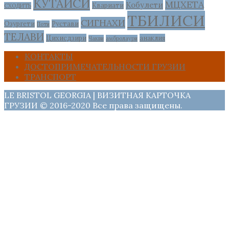
КУТАИСИ
МЦХЕТА
Кобулети
Квариати
СХОДИТЬ
ТБИЛИСИ
СИГНАХИ
Озургети
Рустави
Поти
ТЕЛАВИ
Цихисдзири
анаклия
Чакви
амбролаури
КОНТАКТЫ
ДОСТОПРИМЕЧАТЕЛЬНОСТИ ГРУЗИИ
ТРАНСПОРТ
LE BRISTOL GEORGIA | ВИЗИТНАЯ КАРТОЧКА
ГРУЗИИ © 2016-2020 Все права защищены.