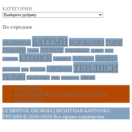
КАТЕГОРИИ
По городам
БАТУМИ
БОРЖОМИ
ГОРИ
АХАЛЦИХЕ
ГУДАУРИ
ЗУГДИДИ
Гонио
Зеленый мыс
КАЗБЕГИ
КУДА
КУТАИСИ
МЦХЕТА
Кобулети
Квариати
СХОДИТЬ
ТБИЛИСИ
СИГНАХИ
Озургети
Рустави
Поти
ТЕЛАВИ
Цихисдзири
анаклия
Чакви
амбролаури
КОНТАКТЫ
ДОСТОПРИМЕЧАТЕЛЬНОСТИ ГРУЗИИ
ТРАНСПОРТ
LE BRISTOL GEORGIA | ВИЗИТНАЯ КАРТОЧКА
ГРУЗИИ © 2016-2020 Все права защищены.