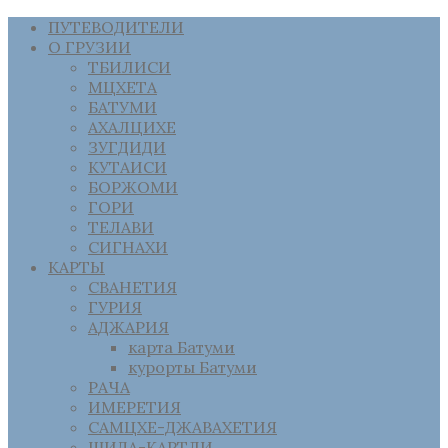
ПУТЕВОДИТЕЛИ
О ГРУЗИИ
ТБИЛИСИ
МЦХЕТА
БАТУМИ
АХАЛЦИХЕ
ЗУГДИДИ
КУТАИСИ
БОРЖОМИ
ГОРИ
ТЕЛАВИ
СИГНАХИ
КАРТЫ
СВАНЕТИЯ
ГУРИЯ
АДЖАРИЯ
карта Батуми
курорты Батуми
РАЧА
ИМЕРЕТИЯ
САМЦХЕ-ДЖАВАХЕТИЯ
ШИДА-КАРТЛИ