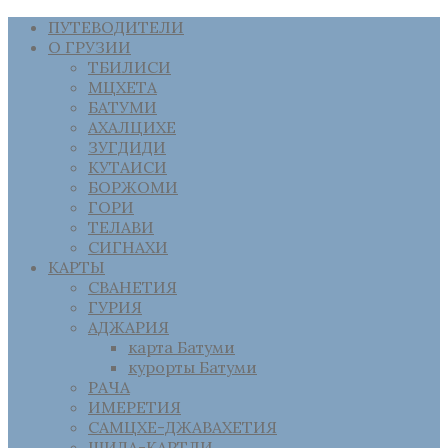
ПУТЕВОДИТЕЛИ
О ГРУЗИИ
ТБИЛИСИ
МЦХЕТА
БАТУМИ
АХАЛЦИХЕ
ЗУГДИДИ
КУТАИСИ
БОРЖОМИ
ГОРИ
ТЕЛАВИ
СИГНАХИ
КАРТЫ
СВАНЕТИЯ
ГУРИЯ
АДЖАРИЯ
карта Батуми
курорты Батуми
РАЧА
ИМЕРЕТИЯ
САМЦХЕ-ДЖАВАХЕТИЯ
ШИДА-КАРТЛИ