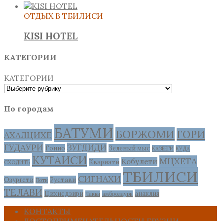
ОТДЫХ В ТБИЛИСИ
KISI HOTEL
КАТЕГОРИИ
КАТЕГОРИИ
По городам
БАТУМИ
БОРЖОМИ
ГОРИ
АХАЛЦИХЕ
ГУДАУРИ
ЗУГДИДИ
Гонио
Зеленый мыс
КАЗБЕГИ
КУДА
КУТАИСИ
МЦХЕТА
Кобулети
Квариати
СХОДИТЬ
ТБИЛИСИ
СИГНАХИ
Озургети
Рустави
Поти
ТЕЛАВИ
Цихисдзири
анаклия
Чакви
амбролаури
КОНТАКТЫ