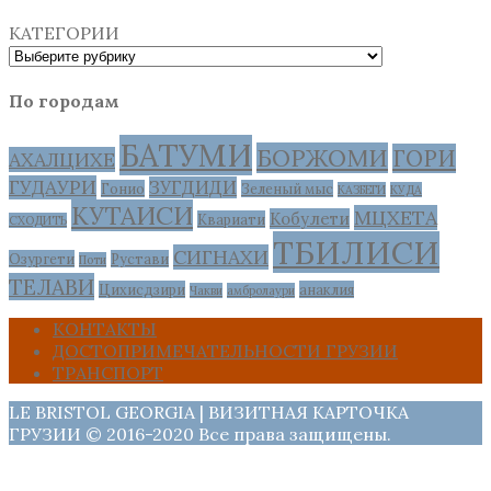
КАТЕГОРИИ
По городам
БАТУМИ
БОРЖОМИ
ГОРИ
АХАЛЦИХЕ
ГУДАУРИ
ЗУГДИДИ
Гонио
Зеленый мыс
КАЗБЕГИ
КУДА
КУТАИСИ
МЦХЕТА
Кобулети
Квариати
СХОДИТЬ
ТБИЛИСИ
СИГНАХИ
Озургети
Рустави
Поти
ТЕЛАВИ
Цихисдзири
анаклия
Чакви
амбролаури
КОНТАКТЫ
ДОСТОПРИМЕЧАТЕЛЬНОСТИ ГРУЗИИ
ТРАНСПОРТ
LE BRISTOL GEORGIA | ВИЗИТНАЯ КАРТОЧКА
ГРУЗИИ © 2016-2020 Все права защищены.