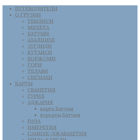
ПУТЕВОДИТЕЛИ
О ГРУЗИИ
ТБИЛИСИ
МЦХЕТА
БАТУМИ
АХАЛЦИХЕ
ЗУГДИДИ
КУТАИСИ
БОРЖОМИ
ГОРИ
ТЕЛАВИ
СИГНАХИ
КАРТЫ
СВАНЕТИЯ
ГУРИЯ
АДЖАРИЯ
карта Батуми
курорты Батуми
РАЧА
ИМЕРЕТИЯ
САМЦХЕ-ДЖАВАХЕТИЯ
ШИДА-КАРТЛИ