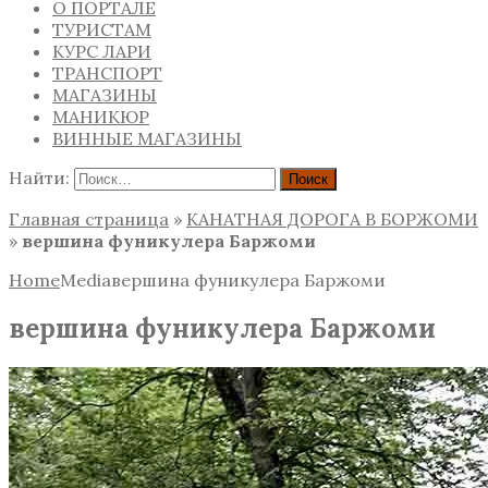
О ПОРТАЛЕ
ТУРИСТАМ
КУРС ЛАРИ
ТРАНСПОРТ
МАГАЗИНЫ
МАНИКЮР
ВИННЫЕ МАГАЗИНЫ
Найти:
Главная страница
»
КАНАТНАЯ ДОРОГА В БОРЖОМИ
»
вершина фуникулера Баржоми
Home
Media
вершина фуникулера Баржоми
вершина фуникулера Баржоми