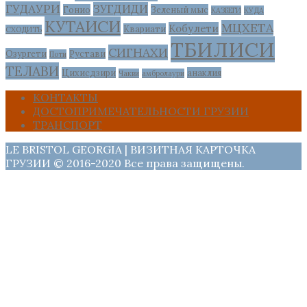
ГУДАУРИ
ЗУГДИДИ
Гонио
Зеленый мыс
КАЗБЕГИ
КУДА
КУТАИСИ
МЦХЕТА
Кобулети
Квариати
СХОДИТЬ
ТБИЛИСИ
СИГНАХИ
Озургети
Рустави
Поти
ТЕЛАВИ
Цихисдзири
анаклия
Чакви
амбролаури
КОНТАКТЫ
ДОСТОПРИМЕЧАТЕЛЬНОСТИ ГРУЗИИ
ТРАНСПОРТ
LE BRISTOL GEORGIA | ВИЗИТНАЯ КАРТОЧКА
ГРУЗИИ © 2016-2020 Все права защищены.