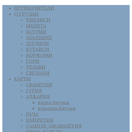
ПУТЕВОДИТЕЛИ
О ГРУЗИИ
ТБИЛИСИ
МЦХЕТА
БАТУМИ
АХАЛЦИХЕ
ЗУГДИДИ
КУТАИСИ
БОРЖОМИ
ГОРИ
ТЕЛАВИ
СИГНАХИ
КАРТЫ
СВАНЕТИЯ
ГУРИЯ
АДЖАРИЯ
карта Батуми
курорты Батуми
РАЧА
ИМЕРЕТИЯ
САМЦХЕ-ДЖАВАХЕТИЯ
ШИДА-КАРТЛИ