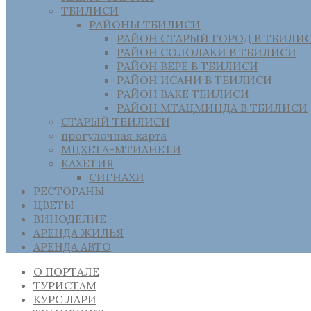
ТБИЛИСИ
РАЙОНЫ ТБИЛИСИ
РАЙОН СТАРЫЙ ГОРОД В ТБИЛИ
РАЙОН СОЛОЛАКИ В ТБИЛИСИ
РАЙОН ВЕРЕ В ТБИЛИСИ
РАЙОН ИСАНИ В ТБИЛИСИ
РАЙОН ВАКЕ ТБИЛИСИ
РАЙОН МТАЦМИНДА В ТБИЛИСИ
СТАРЫЙ ТБИЛИСИ
прогулочная карта
МЦХЕТА-МТИАНЕТИ
КАХЕТИЯ
СИГНАХИ
РЕСТОРАНЫ
ЦВЕТЫ
ВИНОДЕЛИЕ
АРЕНДА ЖИЛЬЯ
АРЕНДА АВТО
О ПОРТАЛЕ
ТУРИСТАМ
КУРС ЛАРИ