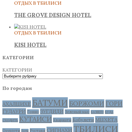
ОТДЫХ В ТБИЛИСИ
THE GROVE DESIGN HOTEL
ОТДЫХ В ТБИЛИСИ
KISI HOTEL
КАТЕГОРИИ
КАТЕГОРИИ
По городам
БАТУМИ
БОРЖОМИ
ГОРИ
АХАЛЦИХЕ
ГУДАУРИ
ЗУГДИДИ
Гонио
Зеленый мыс
КАЗБЕГИ
КУДА
КУТАИСИ
МЦХЕТА
Кобулети
Квариати
СХОДИТЬ
ТБИЛИСИ
СИГНАХИ
Озургети
Рустави
Поти