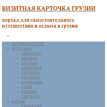
ВИЗИТНАЯ КАРТОЧКА ГРУЗИИ
портал для самостоятельного
путешествия и отдыха в грузии
ПУТЕВОДИТЕЛИ
О ГРУЗИИ
ТБИЛИСИ
МЦХЕТА
БАТУМИ
АХАЛЦИХЕ
ЗУГДИДИ
КУТАИСИ
БОРЖОМИ
ГОРИ
ТЕЛАВИ
СИГНАХИ
КАРТЫ
СВАНЕТИЯ