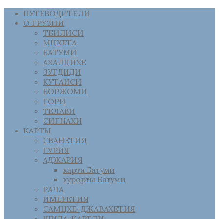
ПУТЕВОДИТЕЛИ
О ГРУЗИИ
ТБИЛИСИ
МЦХЕТА
БАТУМИ
АХАЛЦИХЕ
ЗУГДИДИ
КУТАИСИ
БОРЖОМИ
ГОРИ
ТЕЛАВИ
СИГНАХИ
КАРТЫ
СВАНЕТИЯ
ГУРИЯ
АДЖАРИЯ
карта Батуми
курорты Батуми
РАЧА
ИМЕРЕТИЯ
САМЦХЕ-ДЖАВАХЕТИЯ
ШИДА-КАРТЛИ