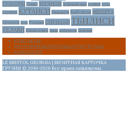
ГУДАУРИ
ЗУГДИДИ
Гонио
Зеленый мыс
КАЗБЕГИ
КУДА
КУТАИСИ
МЦХЕТА
Кобулети
Квариати
СХОДИТЬ
ТБИЛИСИ
СИГНАХИ
Озургети
Рустави
Поти
ТЕЛАВИ
Цихисдзири
анаклия
Чакви
амбролаури
КОНТАКТЫ
ДОСТОПРИМЕЧАТЕЛЬНОСТИ ГРУЗИИ
ТРАНСПОРТ
LE BRISTOL GEORGIA | ВИЗИТНАЯ КАРТОЧКА
ГРУЗИИ © 2016-2020 Все права защищены.