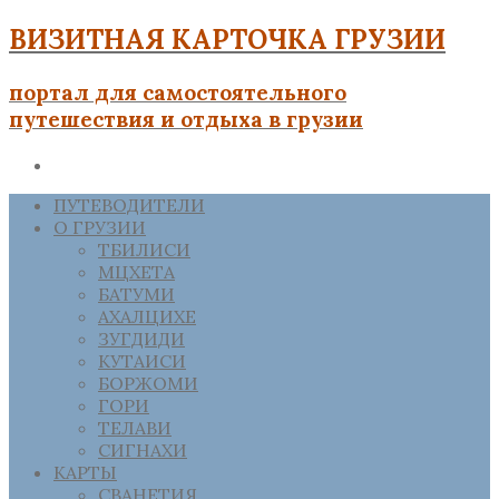
ВИЗИТНАЯ КАРТОЧКА ГРУЗИИ
портал для самостоятельного
путешествия и отдыха в грузии
ПУТЕВОДИТЕЛИ
О ГРУЗИИ
ТБИЛИСИ
МЦХЕТА
БАТУМИ
АХАЛЦИХЕ
ЗУГДИДИ
КУТАИСИ
БОРЖОМИ
ГОРИ
ТЕЛАВИ
СИГНАХИ
КАРТЫ
СВАНЕТИЯ