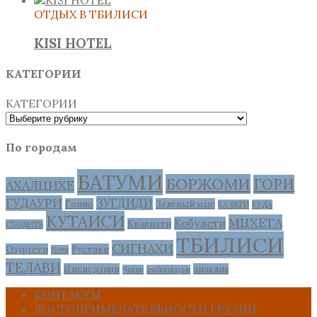
ОТДЫХ В ТБИЛИСИ
KISI HOTEL
КАТЕГОРИИ
КАТЕГОРИИ
По городам
БАТУМИ
БОРЖОМИ
ГОРИ
АХАЛЦИХЕ
ГУДАУРИ
ЗУГДИДИ
Гонио
Зеленый мыс
КАЗБЕГИ
КУДА
КУТАИСИ
МЦХЕТА
Кобулети
Квариати
СХОДИТЬ
ТБИЛИСИ
СИГНАХИ
Озургети
Рустави
Поти
ТЕЛАВИ
Цихисдзири
анаклия
Чакви
амбролаури
КОНТАКТЫ
ДОСТОПРИМЕЧАТЕЛЬНОСТИ ГРУЗИИ