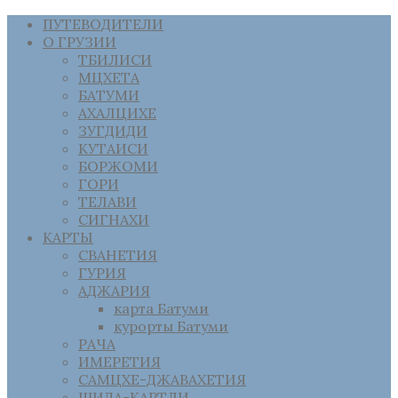
ПУТЕВОДИТЕЛИ
О ГРУЗИИ
ТБИЛИСИ
МЦХЕТА
БАТУМИ
АХАЛЦИХЕ
ЗУГДИДИ
КУТАИСИ
БОРЖОМИ
ГОРИ
ТЕЛАВИ
СИГНАХИ
КАРТЫ
СВАНЕТИЯ
ГУРИЯ
АДЖАРИЯ
карта Батуми
курорты Батуми
РАЧА
ИМЕРЕТИЯ
САМЦХЕ-ДЖАВАХЕТИЯ
ШИДА-КАРТЛИ