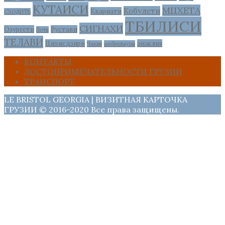
КУТАИСИ
МЦХЕТА
Кобулети
Квариати
СХОДИТЬ
ТБИЛИСИ
СИГНАХИ
Озургети
Рустави
Поти
ТЕЛАВИ
Цихисдзири
анаклия
Чакви
амбролаури
КОНТАКТЫ
ДОСТОПРИМЕЧАТЕЛЬНОСТИ ГРУЗИИ
ТРАНСПОРТ
LE BRISTOL GEORGIA | ВИЗИТНАЯ КАРТОЧКА
ГРУЗИИ © 2016-2020 Все права защищены.