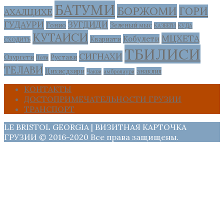
БАТУМИ
БОРЖОМИ
ГОРИ
АХАЛЦИХЕ
ГУДАУРИ
ЗУГДИДИ
Гонио
Зеленый мыс
КАЗБЕГИ
КУДА
КУТАИСИ
МЦХЕТА
Кобулети
Квариати
СХОДИТЬ
ТБИЛИСИ
СИГНАХИ
Озургети
Рустави
Поти
ТЕЛАВИ
Цихисдзири
анаклия
Чакви
амбролаури
КОНТАКТЫ
ДОСТОПРИМЕЧАТЕЛЬНОСТИ ГРУЗИИ
ТРАНСПОРТ
LE BRISTOL GEORGIA | ВИЗИТНАЯ КАРТОЧКА
ГРУЗИИ © 2016-2020 Все права защищены.