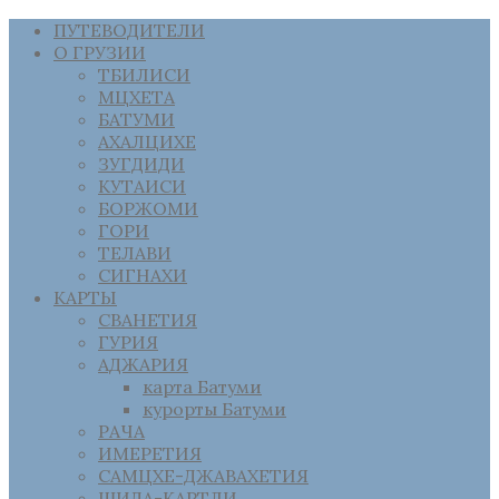
ПУТЕВОДИТЕЛИ
О ГРУЗИИ
ТБИЛИСИ
МЦХЕТА
БАТУМИ
АХАЛЦИХЕ
ЗУГДИДИ
КУТАИСИ
БОРЖОМИ
ГОРИ
ТЕЛАВИ
СИГНАХИ
КАРТЫ
СВАНЕТИЯ
ГУРИЯ
АДЖАРИЯ
карта Батуми
курорты Батуми
РАЧА
ИМЕРЕТИЯ
САМЦХЕ-ДЖАВАХЕТИЯ
ШИДА-КАРТЛИ