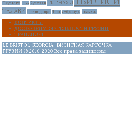
ТБИЛИСИ
СИГНАХИ
Озургети
Рустави
Поти
ТЕЛАВИ
Цихисдзири
анаклия
Чакви
амбролаури
КОНТАКТЫ
ДОСТОПРИМЕЧАТЕЛЬНОСТИ ГРУЗИИ
ТРАНСПОРТ
LE BRISTOL GEORGIA | ВИЗИТНАЯ КАРТОЧКА
ГРУЗИИ © 2016-2020 Все права защищены.