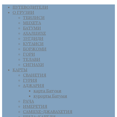
ПУТЕВОДИТЕЛИ
О ГРУЗИИ
ТБИЛИСИ
МЦХЕТА
БАТУМИ
АХАЛЦИХЕ
ЗУГДИДИ
КУТАИСИ
БОРЖОМИ
ГОРИ
ТЕЛАВИ
СИГНАХИ
КАРТЫ
СВАНЕТИЯ
ГУРИЯ
АДЖАРИЯ
карта Батуми
курорты Батуми
РАЧА
ИМЕРЕТИЯ
САМЦХЕ-ДЖАВАХЕТИЯ
ШИДА-КАРТЛИ