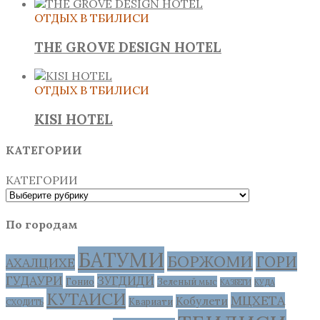
ОТДЫХ В ТБИЛИСИ
THE GROVE DESIGN HOTEL
ОТДЫХ В ТБИЛИСИ
KISI HOTEL
КАТЕГОРИИ
КАТЕГОРИИ
По городам
БАТУМИ
БОРЖОМИ
ГОРИ
АХАЛЦИХЕ
ГУДАУРИ
ЗУГДИДИ
Гонио
Зеленый мыс
КАЗБЕГИ
КУДА
КУТАИСИ
МЦХЕТА
Кобулети
Квариати
СХОДИТЬ