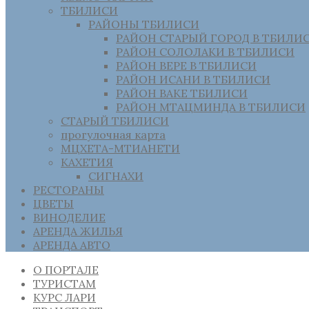
ТБИЛИСИ
РАЙОНЫ ТБИЛИСИ
РАЙОН СТАРЫЙ ГОРОД В ТБИЛИ
РАЙОН СОЛОЛАКИ В ТБИЛИСИ
РАЙОН ВЕРЕ В ТБИЛИСИ
РАЙОН ИСАНИ В ТБИЛИСИ
РАЙОН ВАКЕ ТБИЛИСИ
РАЙОН МТАЦМИНДА В ТБИЛИСИ
СТАРЫЙ ТБИЛИСИ
прогулочная карта
МЦХЕТА-МТИАНЕТИ
КАХЕТИЯ
СИГНАХИ
РЕСТОРАНЫ
ЦВЕТЫ
ВИНОДЕЛИЕ
АРЕНДА ЖИЛЬЯ
АРЕНДА АВТО
О ПОРТАЛЕ
ТУРИСТАМ
КУРС ЛАРИ