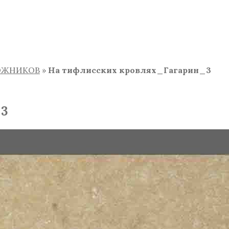
ДОЖНИКОВ
»
На тифлисских кровлях_Гагарин_3
_3