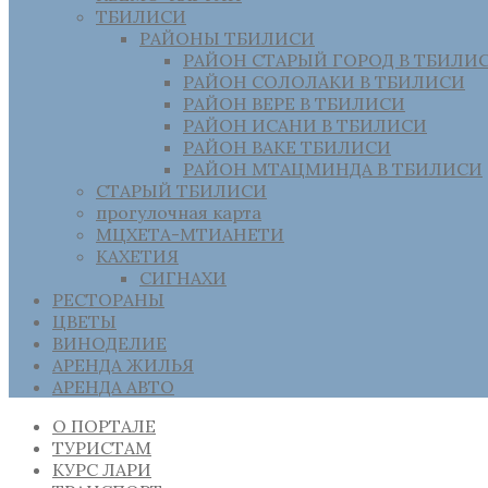
ТБИЛИСИ
РАЙОНЫ ТБИЛИСИ
РАЙОН СТАРЫЙ ГОРОД В ТБИЛИ
РАЙОН СОЛОЛАКИ В ТБИЛИСИ
РАЙОН ВЕРЕ В ТБИЛИСИ
РАЙОН ИСАНИ В ТБИЛИСИ
РАЙОН ВАКЕ ТБИЛИСИ
РАЙОН МТАЦМИНДА В ТБИЛИСИ
СТАРЫЙ ТБИЛИСИ
прогулочная карта
МЦХЕТА-МТИАНЕТИ
КАХЕТИЯ
СИГНАХИ
РЕСТОРАНЫ
ЦВЕТЫ
ВИНОДЕЛИЕ
АРЕНДА ЖИЛЬЯ
АРЕНДА АВТО
О ПОРТАЛЕ
ТУРИСТАМ
КУРС ЛАРИ