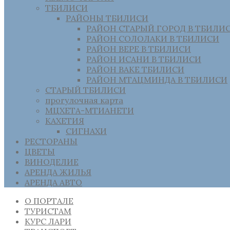
ТБИЛИСИ
РАЙОНЫ ТБИЛИСИ
РАЙОН СТАРЫЙ ГОРОД В ТБИЛИ
РАЙОН СОЛОЛАКИ В ТБИЛИСИ
РАЙОН ВЕРЕ В ТБИЛИСИ
РАЙОН ИСАНИ В ТБИЛИСИ
РАЙОН ВАКЕ ТБИЛИСИ
РАЙОН МТАЦМИНДА В ТБИЛИСИ
СТАРЫЙ ТБИЛИСИ
прогулочная карта
МЦХЕТА-МТИАНЕТИ
КАХЕТИЯ
СИГНАХИ
РЕСТОРАНЫ
ЦВЕТЫ
ВИНОДЕЛИЕ
АРЕНДА ЖИЛЬЯ
АРЕНДА АВТО
О ПОРТАЛЕ
ТУРИСТАМ
КУРС ЛАРИ