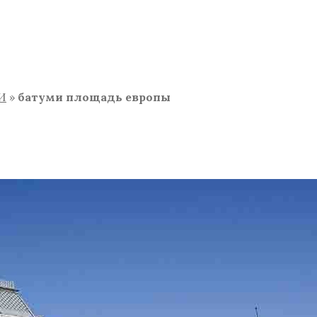
И
»
батуми площадь европы