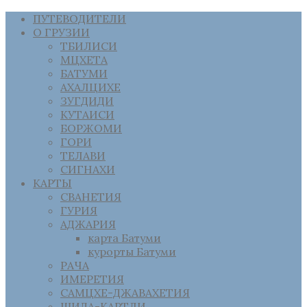
ПУТЕВОДИТЕЛИ
О ГРУЗИИ
ТБИЛИСИ
МЦХЕТА
БАТУМИ
АХАЛЦИХЕ
ЗУГДИДИ
КУТАИСИ
БОРЖОМИ
ГОРИ
ТЕЛАВИ
СИГНАХИ
КАРТЫ
СВАНЕТИЯ
ГУРИЯ
АДЖАРИЯ
карта Батуми
курорты Батуми
РАЧА
ИМЕРЕТИЯ
САМЦХЕ-ДЖАВАХЕТИЯ
ШИДА-КАРТЛИ