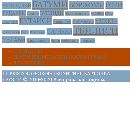
БАТУМИ
БОРЖОМИ
ГОРИ
АХАЛЦИХЕ
ГУДАУРИ
ЗУГДИДИ
Гонио
Зеленый мыс
КАЗБЕГИ
КУДА
КУТАИСИ
МЦХЕТА
Кобулети
Квариати
СХОДИТЬ
ТБИЛИСИ
СИГНАХИ
Озургети
Рустави
Поти
ТЕЛАВИ
Цихисдзири
анаклия
Чакви
амбролаури
КОНТАКТЫ
ДОСТОПРИМЕЧАТЕЛЬНОСТИ ГРУЗИИ
ТРАНСПОРТ
LE BRISTOL GEORGIA | ВИЗИТНАЯ КАРТОЧКА
ГРУЗИИ © 2016-2020 Все права защищены.