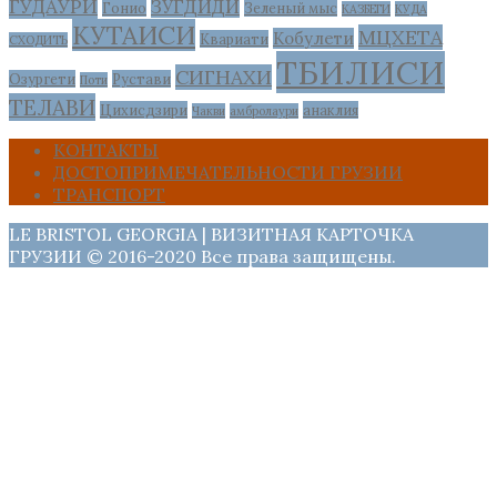
ГУДАУРИ
ЗУГДИДИ
Гонио
Зеленый мыс
КАЗБЕГИ
КУДА
КУТАИСИ
МЦХЕТА
Кобулети
Квариати
СХОДИТЬ
ТБИЛИСИ
СИГНАХИ
Озургети
Рустави
Поти
ТЕЛАВИ
Цихисдзири
анаклия
Чакви
амбролаури
КОНТАКТЫ
ДОСТОПРИМЕЧАТЕЛЬНОСТИ ГРУЗИИ
ТРАНСПОРТ
LE BRISTOL GEORGIA | ВИЗИТНАЯ КАРТОЧКА
ГРУЗИИ © 2016-2020 Все права защищены.