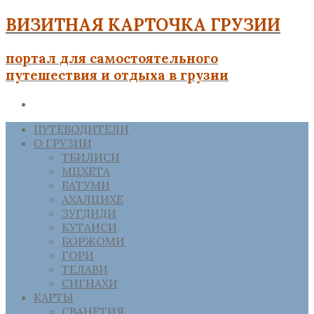
ВИЗИТНАЯ КАРТОЧКА ГРУЗИИ
портал для самостоятельного
путешествия и отдыха в грузии
ПУТЕВОДИТЕЛИ
О ГРУЗИИ
ТБИЛИСИ
МЦХЕТА
БАТУМИ
АХАЛЦИХЕ
ЗУГДИДИ
КУТАИСИ
БОРЖОМИ
ГОРИ
ТЕЛАВИ
СИГНАХИ
КАРТЫ
СВАНЕТИЯ