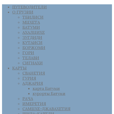
ПУТЕВОДИТЕЛИ
О ГРУЗИИ
ТБИЛИСИ
МЦХЕТА
БАТУМИ
АХАЛЦИХЕ
ЗУГДИДИ
КУТАИСИ
БОРЖОМИ
ГОРИ
ТЕЛАВИ
СИГНАХИ
КАРТЫ
СВАНЕТИЯ
ГУРИЯ
АДЖАРИЯ
карта Батуми
курорты Батуми
РАЧА
ИМЕРЕТИЯ
САМЦХЕ-ДЖАВАХЕТИЯ
ШИДА-КАРТЛИ