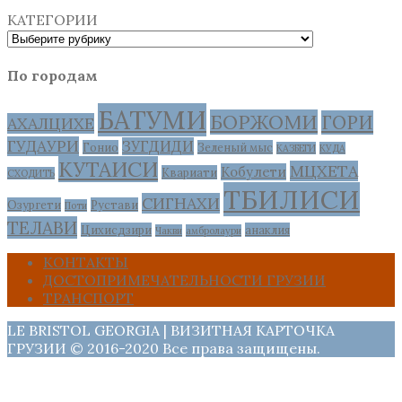
КАТЕГОРИИ
По городам
БАТУМИ
БОРЖОМИ
ГОРИ
АХАЛЦИХЕ
ГУДАУРИ
ЗУГДИДИ
Гонио
Зеленый мыс
КАЗБЕГИ
КУДА
КУТАИСИ
МЦХЕТА
Кобулети
Квариати
СХОДИТЬ
ТБИЛИСИ
СИГНАХИ
Озургети
Рустави
Поти
ТЕЛАВИ
Цихисдзири
анаклия
Чакви
амбролаури
КОНТАКТЫ
ДОСТОПРИМЕЧАТЕЛЬНОСТИ ГРУЗИИ
ТРАНСПОРТ
LE BRISTOL GEORGIA | ВИЗИТНАЯ КАРТОЧКА
ГРУЗИИ © 2016-2020 Все права защищены.