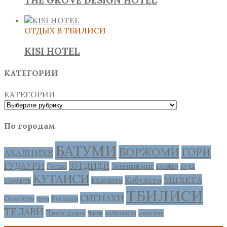
ОТДЫХ В ТБИЛИСИ
KISI HOTEL
КАТЕГОРИИ
КАТЕГОРИИ
По городам
БАТУМИ
БОРЖОМИ
ГОРИ
АХАЛЦИХЕ
ГУДАУРИ
ЗУГДИДИ
Гонио
Зеленый мыс
КАЗБЕГИ
КУДА
КУТАИСИ
МЦХЕТА
Кобулети
Квариати
СХОДИТЬ
ТБИЛИСИ
СИГНАХИ
Озургети
Рустави
Поти
ТЕЛАВИ
Цихисдзири
анаклия
Чакви
амбролаури