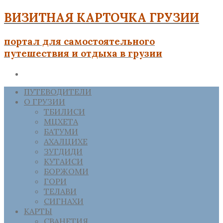
ВИЗИТНАЯ КАРТОЧКА ГРУЗИИ
портал для самостоятельного
путешествия и отдыха в грузии
ПУТЕВОДИТЕЛИ
О ГРУЗИИ
ТБИЛИСИ
МЦХЕТА
БАТУМИ
АХАЛЦИХЕ
ЗУГДИДИ
КУТАИСИ
БОРЖОМИ
ГОРИ
ТЕЛАВИ
СИГНАХИ
КАРТЫ
СВАНЕТИЯ