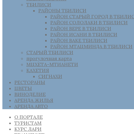
ТБИЛИСИ
РАЙОНЫ ТБИЛИСИ
РАЙОН СТАРЫЙ ГОРОД В ТБИЛИ
РАЙОН СОЛОЛАКИ В ТБИЛИСИ
РАЙОН ВЕРЕ В ТБИЛИСИ
РАЙОН ИСАНИ В ТБИЛИСИ
РАЙОН ВАКЕ ТБИЛИСИ
РАЙОН МТАЦМИНДА В ТБИЛИСИ
СТАРЫЙ ТБИЛИСИ
прогулочная карта
МЦХЕТА-МТИАНЕТИ
КАХЕТИЯ
СИГНАХИ
РЕСТОРАНЫ
ЦВЕТЫ
ВИНОДЕЛИЕ
АРЕНДА ЖИЛЬЯ
АРЕНДА АВТО
О ПОРТАЛЕ
ТУРИСТАМ
КУРС ЛАРИ